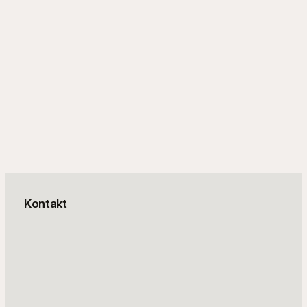
Prejsť
na
obsah
Portfólio
Instagram
Facebo
X
Galéria
Kontakt
Kontakt